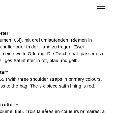
tter“
umen: 65l), mit drei umlaufenden Riemen in
chulter oder in der Hand zu tragen. Zwei
en eine weite Öffnung. Die Tasche hat, passend zu
liges Satinfutter in rot, blau und gelb.
ter“
65l) with three shoulder straps in primary colours.
s to the bag. The six piece satin lining is red,
rotter »
lume: 65l). Trois lanières en couleurs primaires, à