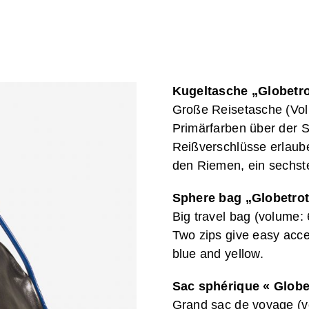
Kugeltasche „Globetro
Große Reisetasche (Vol
Primärfarben über der S
Reißverschlüsse erlaub
den Riemen, ein sechstei
Sphere bag „Globetrot
Big travel bag (volume: 
Two zips give easy acces
blue and yellow.
Sac sphérique « Globet
Grand sac de voyage (vo