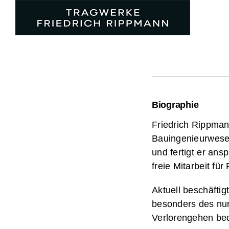
Zum
Inhalt
springen
Biographie
Friedrich Rippman
Bauingenieurwesen
und fertigt er an
freie Mitarbeit fü
Aktuell beschäfti
besonders des nu
Verlorengehen bedr