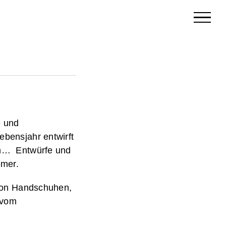
e und
bensjahr entwirft
n… Entwürfe und
-mer.
 von Handschuhen,
 vom